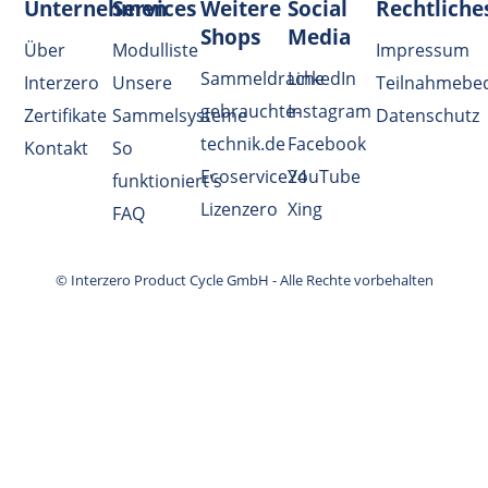
Unternehmen
Services
Weitere
Social
Rechtliche
Shops
Media
Über
Modulliste
Impressum
Sammeldrache
LinkedIn
Interzero
Unsere
Teilnahmebe
gebrauchte-
Instagram
Zertifikate
Sammelsysteme
Datenschutz
technik.de
Facebook
Kontakt
So
Ecoservice24
YouTube
funktioniert's
Lizenzero
Xing
FAQ
© Interzero Product Cycle GmbH - Alle Rechte vorbehalten