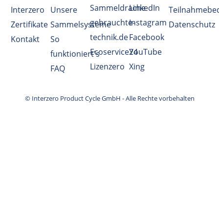
Sammeldrache
LinkedIn
Interzero
Unsere
Teilnahmebe
gebrauchte-
Instagram
Zertifikate
Sammelsysteme
Datenschutz
technik.de
Facebook
Kontakt
So
Ecoservice24
YouTube
funktioniert's
Lizenzero
Xing
FAQ
© Interzero Product Cycle GmbH - Alle Rechte vorbehalten