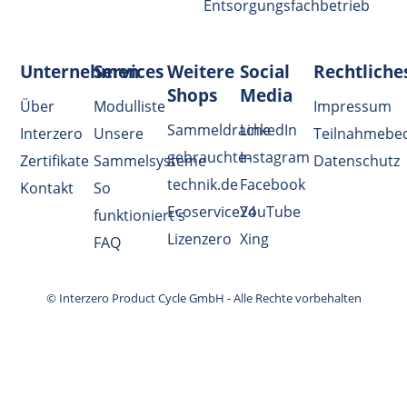
Entsorgungsfachbetrieb
Unternehmen
Services
Weitere
Social
Rechtliche
Shops
Media
Über
Modulliste
Impressum
Sammeldrache
LinkedIn
Interzero
Unsere
Teilnahmebe
gebrauchte-
Instagram
Zertifikate
Sammelsysteme
Datenschutz
technik.de
Facebook
Kontakt
So
Ecoservice24
YouTube
funktioniert's
Lizenzero
Xing
FAQ
© Interzero Product Cycle GmbH - Alle Rechte vorbehalten