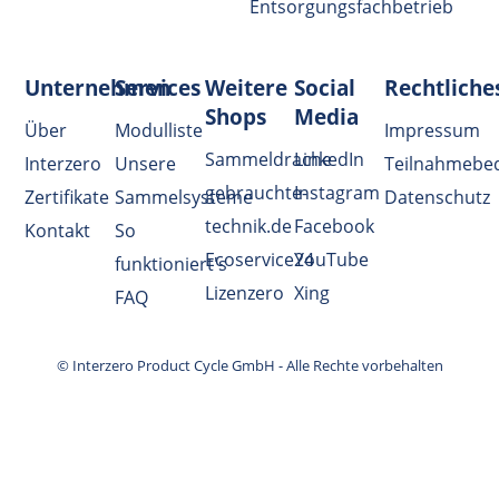
Entsorgungsfachbetrieb
Unternehmen
Services
Weitere
Social
Rechtliche
Shops
Media
Über
Modulliste
Impressum
Sammeldrache
LinkedIn
Interzero
Unsere
Teilnahmebe
gebrauchte-
Instagram
Zertifikate
Sammelsysteme
Datenschutz
technik.de
Facebook
Kontakt
So
Ecoservice24
YouTube
funktioniert's
Lizenzero
Xing
FAQ
© Interzero Product Cycle GmbH - Alle Rechte vorbehalten