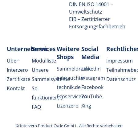
DIN EN ISO 14001 –
Umweltschutz
EfB – Zertifizierter
Entsorgungsfachbetrieb
Unternehmen
Services
Weitere
Social
Rechtliche
Shops
Media
Über
Modulliste
Impressum
Sammeldrache
LinkedIn
Interzero
Unsere
Teilnahmebe
gebrauchte-
Instagram
Zertifikate
Sammelsysteme
Datenschutz
technik.de
Facebook
Kontakt
So
Ecoservice24
YouTube
funktioniert's
Lizenzero
Xing
FAQ
© Interzero Product Cycle GmbH - Alle Rechte vorbehalten